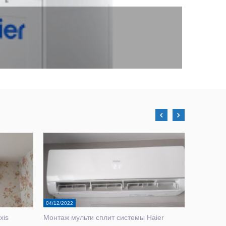
04/12/2022
04/05/2022
xis
Монтаж мульти сплит системы Haier
Установк
этапа