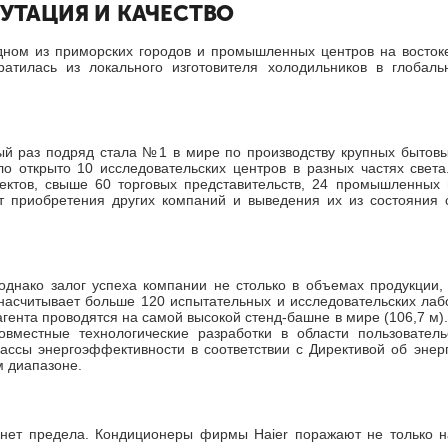
ПУТАЦИЯ И КАЧЕСТВО
дном из приморских городов и промышленных центров на востоке
тилась из локального изготовителя холодильников в глобальн
ятый раз подряд стала №1 в мире по производству крупных бытовы
 открыто 10 исследовательских центров в разных частях света
ктов, свыше 60 торговых представительств, 24 промышленных п
 приобретения других компаний и выведения их из состояния с
 однако залог успеха компании не столько в объемах продукции, 
асчитывает больше 120 испытательных и исследовательских лаб
гента проводятся на самой высокой стенд-башне в мире (106,7 м)
вместные технологические разработки в области пользовательск
лассы энергоэффективности в соответствии с Директивой об эн
 диапазоне.
у нет предела. Кондиционеры фирмы Haier поражают не только 