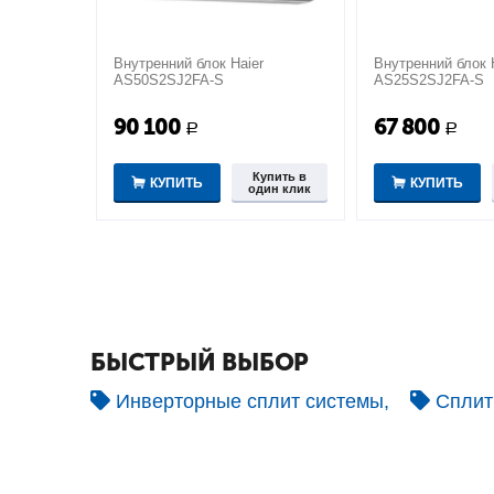
Внутренний блок Haier
Внутренний блок 
AS50S2SJ2FA-S
AS25S2SJ2FA-S
90 100
67 800
Р
Р
Купить в
КУПИТЬ
КУПИТЬ
один клик
БЫСТРЫЙ ВЫБОР
Инверторные сплит системы,
Сплит 