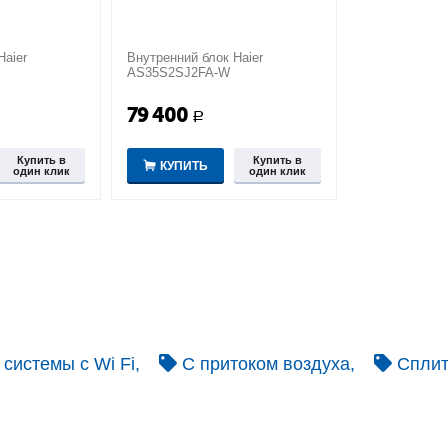
Haier
Внутренний блок Haier
AS35S2SJ2FA-W
79 400
Р
Купить в
Купить в
КУПИТЬ
один клик
один клик
системы c Wi Fi,
С притоком воздуха,
Сплит