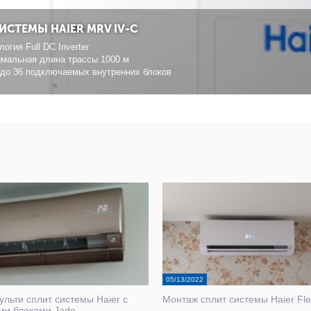
ИСТЕМЫ HAIER MRV IV-C
логия Full DC Inverter
имальная длина трассы 1000 м
3 до 36 подключаемых внутренних блоков
05/13/2022
льти сплит системы Haier с
Монтаж сплит системы Haier Fle
ми блоками Jade