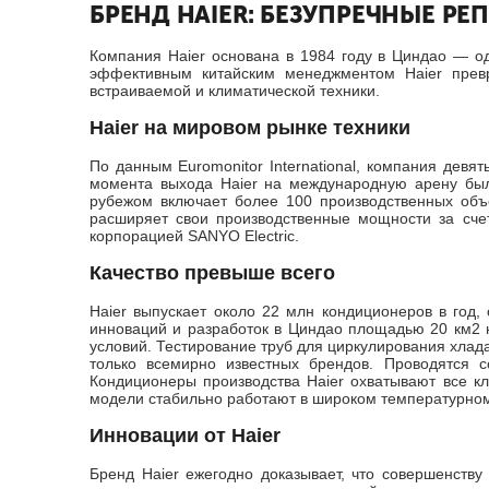
БРЕНД HAIER: БЕЗУПРЕЧНЫЕ РЕ
Компания Haier основана в 1984 году в Циндао — о
эффективным китайским менеджментом Haier превра
встраиваемой и климатической техники.
Haier на мировом рынке техники
По данным Euromonitor International, компания дев
момента выхода Haier на международную арену было
рубежом включает более 100 производственных объе
расширяет свои производственные мощности за счет
корпорацией SANYO Electric.
Качество превыше всего
Haier выпускает около 22 млн кондиционеров в год,
инноваций и разработок в Циндао площадью 20 км2 н
условий. Тестирование труб для циркулирования хлада
только всемирно известных брендов. Проводятся со
Кондиционеры производства Haier охватывают все к
модели стабильно работают в широком температурном
Инновации от Haier
Бренд Haier ежегодно доказывает, что совершенств