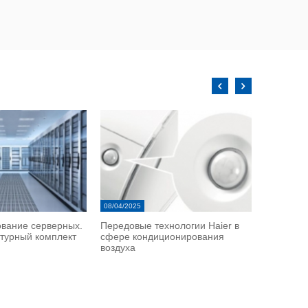
08/04/2025
07/16/2025
вание серверных.
Передовые технологии Haier в
Haier Fle
турный комплект
сфере кондиционирования
коллекци
воздуха
известно