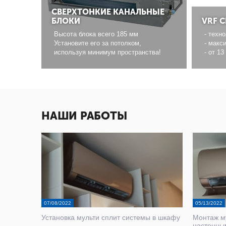
СВЕРХТОНКИЕ КАНАЛЬНЫЕ
БЛОКИ
VRF С
Высота блока всего 185 мм
- техно
Установите его за потолком,
- макс
используя минимум пространства!
- от 1
НАШИ РАБОТЫ
07/08/2022
05/13/2022
Установка мульти сплит системы в шкафу
Монтаж му
настенны