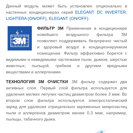
Данный модуль может быть установлен опционально в
настенных кондиционерах серий
ELEGANT DC INVERTER
,
LIGHTERA (ON/OFF)
,
ELEGANT (ON/OFF)
.
ФИЛЬТР 3М
Применение в кондиционере
новейшего воздушного фильтра 3М
позволяет поддерживать безупречно чистый
и здоровый воздух в кондиционируемом
помещении. Фильтр эффективно борется с
видимыми и невидимыми частичками пыли, дымом, шерстью
животных, пыльцой, грибком и другими вредными
веществами и аллергенами.
ТЕХНОЛОГИЯ 3М ОЧИСТКИ
3М фильтр содержит два
активных слоя. Первый слой фильтра используется для
удаления мелких летучих частиц диаметром более 3 мкм. Во
втором слое фильтра используется электростатический
заряд для удаления отрицательно заряженных микрочастиц
пыли и аллергенов диаметром менее 0,3 мкм, например,
пыльцы, табачного дыма.