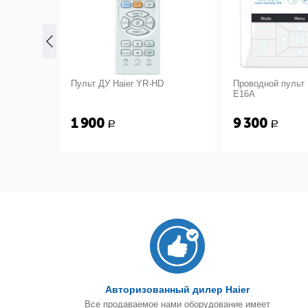
BS01
Пульт ДУ Haier YR-HD
Проводной пульт 
E16A
1 900
9 300
Р
Р
Авторизованный дилер Haier
Все продаваемое нами оборудование имеет