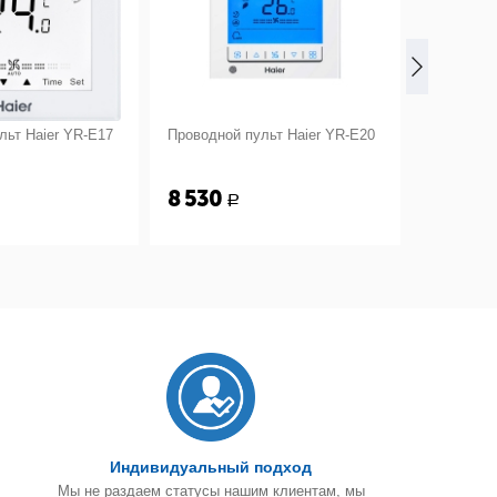
льт Haier YR-E17
Проводной пульт Haier YR-E20
Пульт ДУ 
8 530
3 000
Р
Индивидуальный подход
Мы не раздаем статусы нашим клиентам, мы