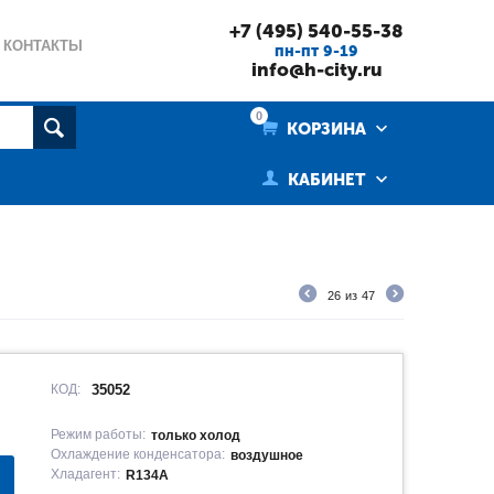
+7 (495) 540-55-38
КОНТАКТЫ
пн-пт 9-19
info@h-city.ru
0
КОРЗИНА
КАБИНЕТ
26
из
47
КОД:
35052
Режим работы:
только холод
Охлаждение конденсатора:
воздушное
Хладагент:
R134A