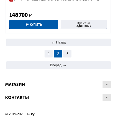
Сплит система Haier AS25S2SJ3FA-S/ 1U25MEC1FRA
148 700
Р
Купить в
КУПИТЬ
один клик
Назад
1
2
3
Вперед
МАГАЗИН
КОНТАКТЫ
© 2019-2026 H-City