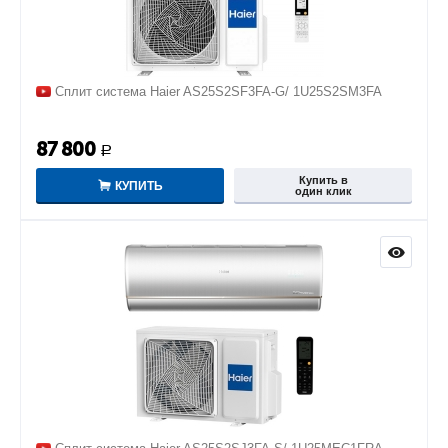
Сплит система Haier AS25S2SF3FA-G/ 1U25S2SM3FA
87 800
Р
Купить в
КУПИТЬ
один клик