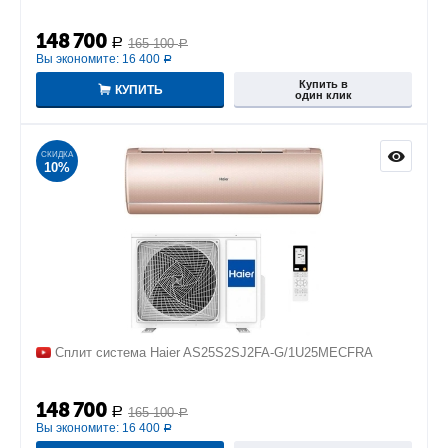
148 700
165 100
Р
Р
Вы экономите:
16 400
Р
Купить в
КУПИТЬ
один клик
СКИДКА
10%
Сплит система Haier AS25S2SJ2FA-G/1U25MECFRA
148 700
165 100
Р
Р
Вы экономите:
16 400
Р