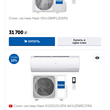
Сплит система Haier HSU-09HPL203/R3
31 700
Р
Купить в
КУПИТЬ
один клик
СКИДКА
10%
Сплит система Haier AS25S2SJ2FA-W/1U25MECFRA