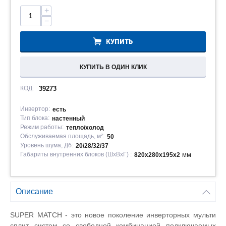
+
−
КУПИТЬ
КУПИТЬ В ОДИН КЛИК
КОД:
39273
Инвертор:
есть
Тип блока:
настенный
Режим работы:
тепло/холод
Обслуживаемая площадь, м²:
50
Уровень шума, Дб:
20/28/32/37
Габариты внутренних блоков (ШxВxГ) :
мм
820x280x195x2
Описание
SUPER MATCH - это новое поколение инверторных мульти
сплит систем со свободной комбинацией подключаемых