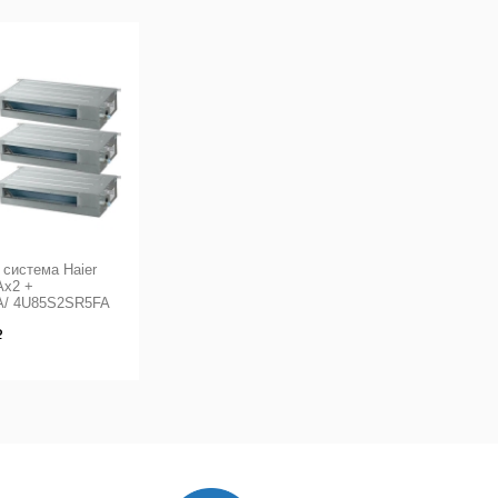
 система Haier
x2 +
/ 4U85S2SR5FA
Р