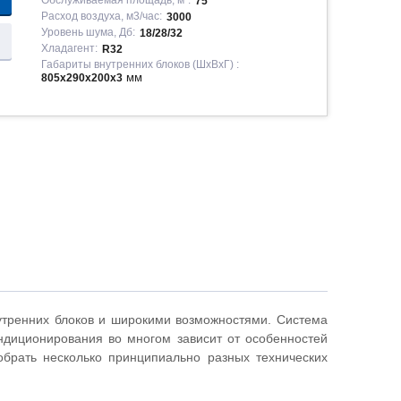
Обслуживаемая площадь, м²:
75
Расход воздуха, м3/час:
3000
Уровень шума, Дб:
18/28/32
Хладагент:
R32
Габариты внутренних блоков (ШxВxГ) :
мм
805x290x200x3
утренних блоков и широкими возможностями. Система
диционирования во многом зависит от особенностей
брать несколько принципиально разных технических