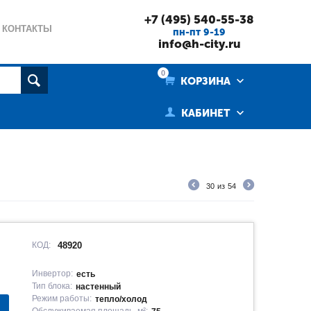
+7 (495) 540-55-38
КОНТАКТЫ
пн-пт 9-19
info@h-city.ru
0
КОРЗИНА
КАБИНЕТ
30
из
54
КОД:
48920
Инвертор:
есть
Тип блока:
настенный
Режим работы:
тепло/холод