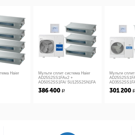
тема Haier
Мульти сплит система Haier
Мульти сплит
AD25S2SS1FAx2 +
AD25S2SS1FA
AD50S2SS1FA/ 5U125S2SN1FA
AD35S2SS1FA
386 400
301 200
Р