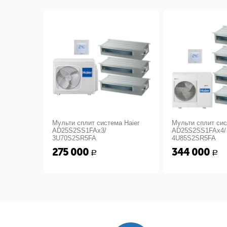
Мульти сплит система Haier
Мульти сплит сис
AD25S2SS1FAx3/
AD25S2SS1FAx4/
3U70S2SR5FA
4U85S2SR5FA
275 000
344 000
Р
Р