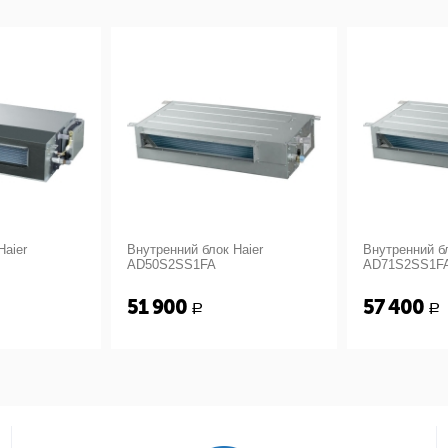
Haier
Внутренний блок Haier
Внутренний бл
AD50S2SS1FA
AD71S2SS1F
51 900
57 400
Р
Р