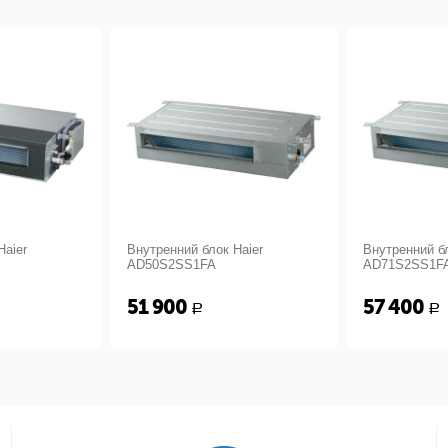
Haier
Внутренний блок Haier
Внутренний бл
AD50S2SS1FA
AD71S2SS1F
51 900
57 400
Р
Р