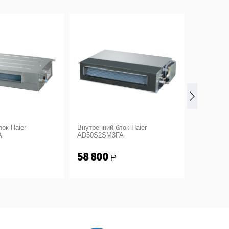
ок Haier
Внутренний блок Haier
Внутренни
A
AD50S2SM3FA
AD71S2S
58 800
62 300
Р