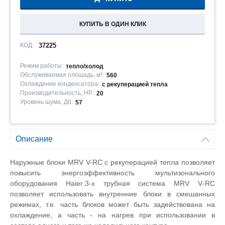
КУПИТЬ В ОДИН КЛИК
КОД:
37225
Режим работы:
тепло/холод
Обслуживаемая площадь, м²:
560
Охлаждение конденсатора:
с рекуперацией тепла
Производительность, HP:
20
Уровень шума, Дб:
57
Описание
Наружные блоки MRV V-RC с рекуперацией тепла позволяет
повысить энергоэффективность мультизонального
оборудования
Haier
.3-х трубная система
MRV
V
-
RC
позволяет использовать внутренние блоки в смешанных
режимах, т.е. часть блоков может быть задействована на
охлаждение, а часть - на нагрев при использовании в