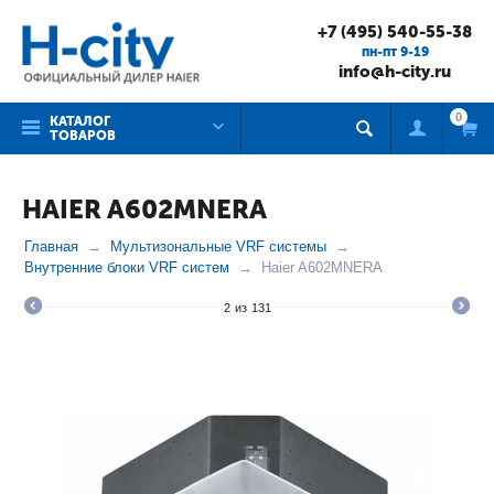
+7 (495) 540-55-38
пн-пт 9-19
info@h-city.ru
0
КАТАЛОГ
ТОВАРОВ
HAIER A602MNERA
Главная
Мультизональные VRF системы
Внутренние блоки VRF систем
Haier A602MNERA
2
из
131