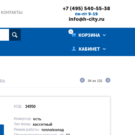
+7 (495) 540-55-38
КОНТАКТЫ
пн-пт 9-19
info@h-city.ru
0
КОРЗИНА
КАБИНЕТ
ERA
34
из
131
КОД:
34950
Инвертор:
есть
Тип блока:
кассетный
Режим работы:
тепло/холод