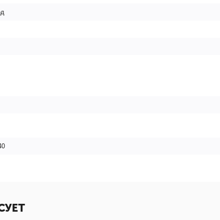
од
40
СУЕТ