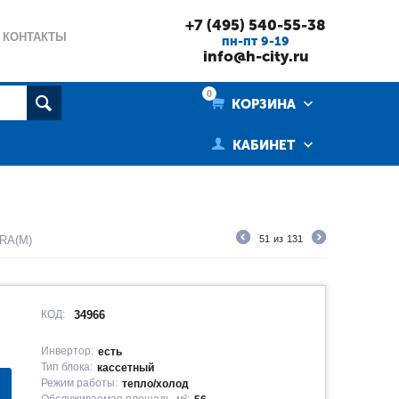
+7 (495) 540-55-38
КОНТАКТЫ
пн-пт 9-19
info@h-city.ru
0
КОРЗИНА
КАБИНЕТ
ERA(M)
51
из
131
КОД:
34966
Инвертор:
есть
Тип блока:
кассетный
Режим работы:
тепло/холод