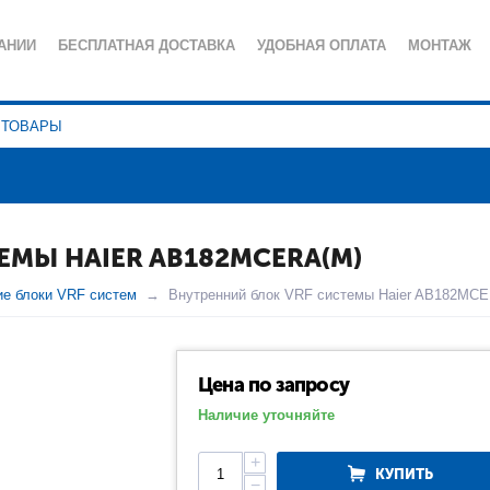
АНИИ
БЕСПЛАТНАЯ ДОСТАВКА
УДОБНАЯ ОПЛАТА
МОНТАЖ
ИЯ
СЕРВИСНОЕ ОБСЛУЖИВАНИЕ
ПОЛЕЗНЫЕ СТАТЬИ
КА КОНФИДЕНЦИАЛЬНОСТИ
ЕМЫ HAIER AB182MCERA(M)
ие блоки VRF систем
Внутренний блок VRF системы Haier AB182MC
Цена по запросу
Наличие уточняйте
+
КУПИТЬ
−