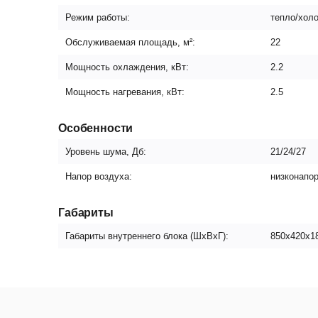
Режим работы:
тепло/хол
Обслуживаемая площадь, м²:
22
Мощность охлаждения, кВт:
2.2
Мощность нагревания, кВт:
2.5
Особенности
Уровень шума, Дб:
21/24/27
Напор воздуха:
низконапо
Габариты
Габариты внутреннего блока (ШxВxГ):
850х420х1