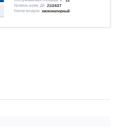
Обслуживаемая площадь, м²:
22
Уровень шума, Дб:
21/24/27
Напор воздуха:
низконапорный