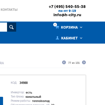
+7 (495) 540-55-38
КОНТАКТЫ
пн-пт 9-19
info@h-city.ru
0
КОРЗИНА
КАБИНЕТ
ERA
77
из
131
КОД:
34988
Инвертор:
есть
Тип блока:
канальный
Режим работы:
тепло/холод