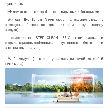
Функционал:
- УФ-лампа эффективно борется с вирусами и бактериями
- функция Eco Sensor (отслеживает нахождение людей в
помещении,обеспечивая для них комфортную подачу
воздуха)
- самоочистка
STERI
-
CLEAN
56°
C
(самоочистка и
стерилизациятеплообменника внутреннего блока при
высокой температуре)
-
WI
-
FI
модуль (позволяет управлять системой из любой
точки мира)