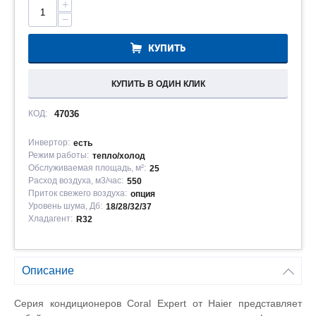
+
−
КУПИТЬ
КУПИТЬ В ОДИН КЛИК
КОД:
47036
Инвертор:
есть
Режим работы:
тепло/холод
Обслуживаемая площадь, м²:
25
Расход воздуха, м3/час:
550
Приток свежего воздуха:
опция
Уровень шума, Дб:
18/28/32/37
Хладагент:
R32
Описание
Серия кондиционеров Coral Expert от Haier представляет