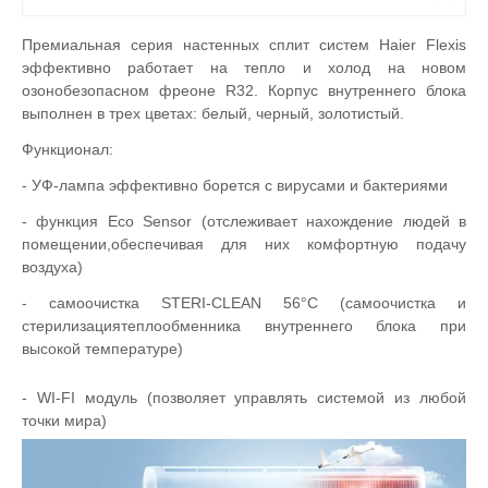
Премиальная серия настенных сплит систем
Haier
Flexis
эффективно работает на тепло и холод на новом
озонобезопасном фреоне
R
32. Корпус внутреннего блока
выполнен в трех цветах: белый, черный, золотистый.
Функционал:
- УФ-лампа эффективно борется с вирусами и бактериями
- функция Eco Sensor (отслеживает нахождение людей в
помещении,обеспечивая для них комфортную подачу
воздуха)
- самоочистка
STERI
-
CLEAN
56°
C
(самоочистка и
стерилизациятеплообменника внутреннего блока при
высокой температуре)
-
WI
-
FI
модуль (позволяет управлять системой из любой
точки мира)