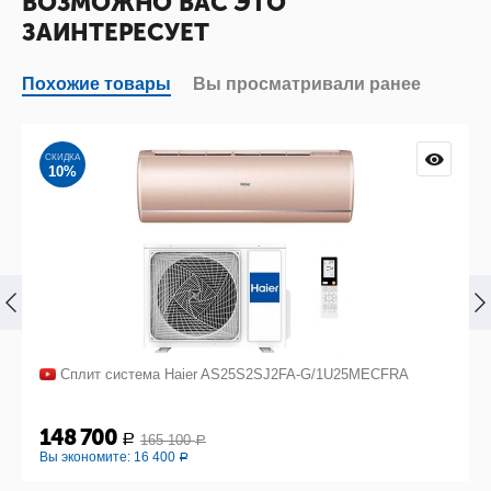
ВОЗМОЖНО ВАС ЭТО
ЗАИНТЕРЕСУЕТ
Похожие товары
Вы просматривали ранее
СКИДКА
10%
Сплит система Haier AS25S2SJ2FA-G/1U25MECFRA
148 700
165 100
Р
Р
Вы экономите:
16 400
Р