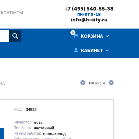
+7 (495) 540-55-38
КОНТАКТЫ
пн-пт 9-19
info@h-city.ru
0
КОРЗИНА
КАБИНЕТ
ERA
128
из
131
КОД:
34932
Инвертор:
есть
Тип блока:
настенный
Режим работы:
тепло/холод