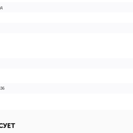
од
336
СУЕТ