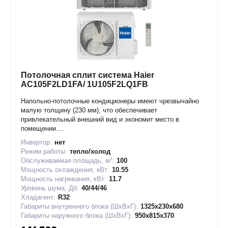
Потолочная сплит система Haier
AC105F2LD1FA/ 1U105F2LQ1FB
Напольно-потолочные кондиционеры имеют чрезвычайно
малую толщину (230 мм), что обеспечивает
привлекательный внешний вид и экономит место в
помещении....
Инвертор:
нет
Режим работы:
тепло/холод
Обслуживаемая площадь, м²:
100
Мощность охлаждения, кВт:
10.55
Мощность нагревания, кВт:
11.7
Уровень шума, Дб:
40/44/46
Хладагент:
R32
Габариты внутреннего блока (ШxВxГ):
1325x230x680
Габариты наружного блока (ШxВxГ):
950x815x370