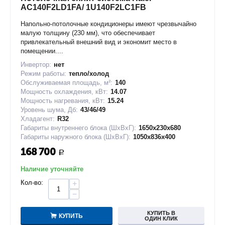
AC140F2LD1FA/ 1U140F2LC1FB
Напольно-потолочные кондиционеры имеют чрезвычайно
малую толщину (230 мм), что обеспечивает
привлекательный внешний вид и экономит место в
помещении....
Инвертор:
нет
Режим работы:
тепло/холод
Обслуживаемая площадь, м²:
140
Мощность охлаждения, кВт:
14.07
Мощность нагревания, кВт:
15.24
Уровень шума, Дб:
43/46/49
Хладагент:
R32
Габариты внутреннего блока (ШxВxГ):
1650x230x680
Габариты наружного блока (ШxВxГ):
1050x836x400
168 700
Р
Наличие уточняйте
Кол-во:
+
−
КУПИТЬ В
КУПИТЬ
ОДИН КЛИК