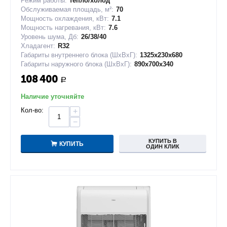
Режим работы:
тепло/холод
Обслуживаемая площадь, м²:
70
Мощность охлаждения, кВт:
7.1
Мощность нагревания, кВт:
7.6
Уровень шума, Дб:
26/38/40
Хладагент:
R32
Габариты внутреннего блока (ШxВxГ):
1325x230x680
Габариты наружного блока (ШxВxГ):
890x700x340
108 400
Р
Наличие уточняйте
Кол-во:
+
−
КУПИТЬ В
КУПИТЬ
ОДИН КЛИК