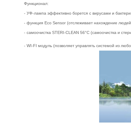
Функционал:
- УФ-лампа эффективно борется с вирусами и бактер
- функция Eco Sensor (отслеживает нахождение люде
- самоочистка
STERI
-
CLEAN
56°
C
(самоочистка и стер
-
WI
-
FI
модуль (позволяет управлять системой из любо