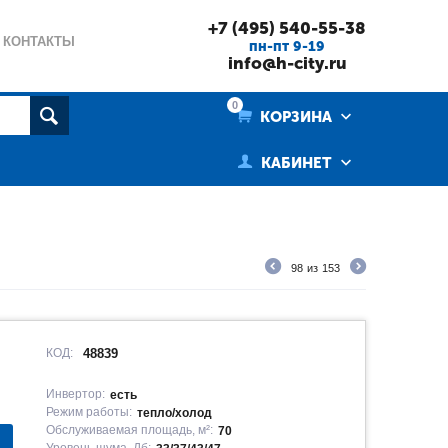
+7 (495) 540-55-38
КОНТАКТЫ
пн-пт 9-19
info@h-city.ru
0
КОРЗИНА
КАБИНЕТ
98
из
153
КОД:
48839
Инвертор:
есть
Режим работы:
тепло/холод
Обслуживаемая площадь, м²:
70