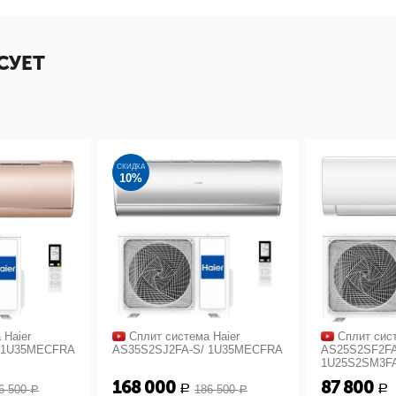
СУЕТ
СКИДКА
10%
 Haier
Сплит система Haier
Сплит сист
 1U35MECFRA
AS35S2SJ2FA-S/ 1U35MECFRA
AS25S2SF2FA
1U25S2SM3F
168 000
87 800
6 500
186 500
Р
Р
Р
Р