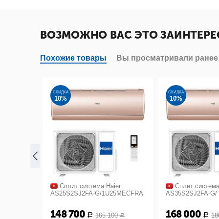
ВОЗМОЖНО ВАС ЭТО ЗАИНТЕРЕ
Похожие товары
Вы просматривали ранее
СКИДКА
СКИДКА
10%
10%
er
Сплит система Haier
Сплит система
AS25S2SJ2FA-G/1U25MECFRA
AS35S2SJ2FA-G/
148 700
168 000
0
165 100
18
Р
Р
Р
Р