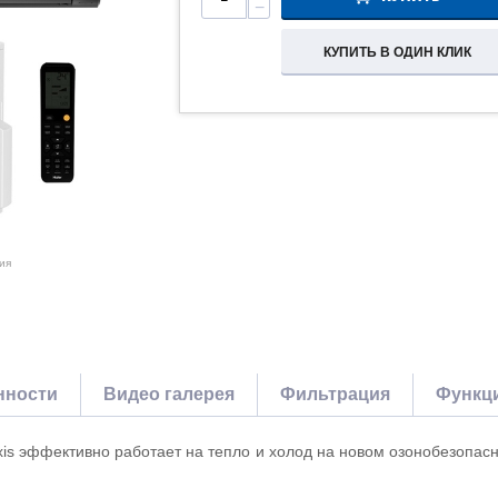
−
КУПИТЬ В ОДИН КЛИК
ия
нности
Видео галерея
Фильтрация
Функц
xis эффективно работает на тепло и холод на новом озонобезопа