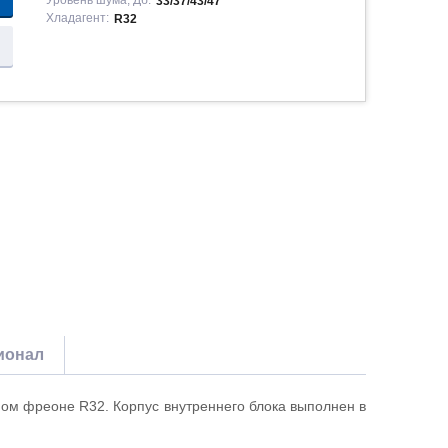
Уровень шума, Дб:
33/37/43/47
Хладагент:
R32
ионал
сном фреоне
R
32. Корпус внутреннего блока выполнен в